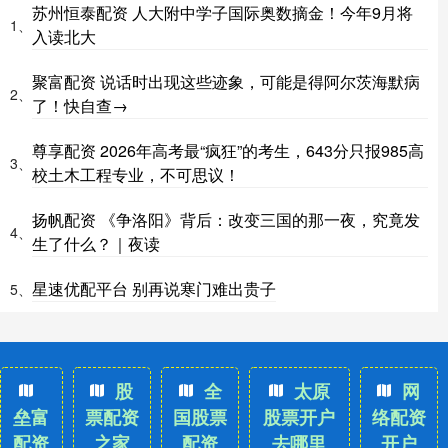
苏州恒泰配资 人大附中学子国际奥数摘金！今年9月将
1、
入读北大
聚富配资 说话时出现这些迹象，可能是得阿尔茨海默病
2、
了！快自查→
尊享配资 2026年高考最“疯狂”的考生，643分只报985高
3、
校土木工程专业，不可思议！
扬帆配资 《争洛阳》背后：改变三国的那一夜，究竟发
4、
生了什么？｜夜读
星速优配平台 别再说寒门难出贵子
5、
股
全
太原
网
垒富
票配资
国股票
股票开户
络配资
配资
之家
配资
去哪里
开户