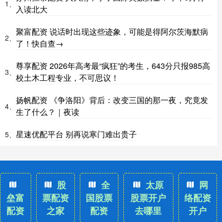
1、
入读北大
聚富配资 说话时出现这些迹象，可能是得阿尔茨海默病
2、
了！快自查→
尊享配资 2026年高考最“疯狂”的考生，643分只报985高
3、
校土木工程专业，不可思议！
扬帆配资 《争洛阳》背后：改变三国的那一夜，究竟发
4、
生了什么？｜夜读
星速优配平台 别再说寒门难出贵子
5、
股
全
太原
网
垒富
票配资
国股票
股票开户
络配资
配资
之家
配资
去哪里
开户