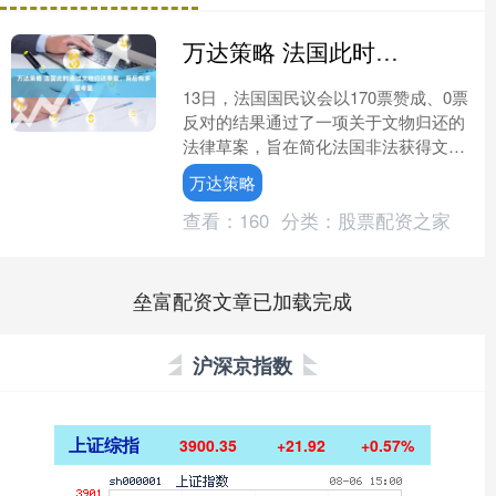
万达策略 法国此时通过文物归还草案，背后有多重考量
13日，法国国民议会以170票赞成、0票
反对的结果通过了一项关于文物归还的
法律草案，旨在简化法国非法获得文物
的归还程序。法国议员热雷米·帕特里
万达策略
耶-莱图斯在议会现....
查看：
160
分类：
股票配资之家
垒富配资文章已加载完成
沪深京指数
上证综指
3900.35
+21.92
+0.57%