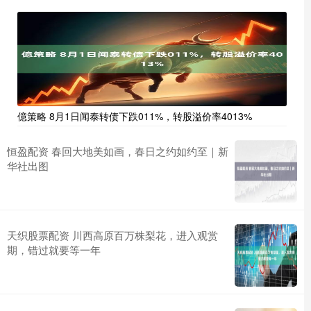
億策略 8月1日闻泰转债下跌011%，转股溢价率4013%
恒盈配资 春回大地美如画，春日之约如约至｜新
华社出图
天织股票配资 川西高原百万株梨花，进入观赏
期，错过就要等一年