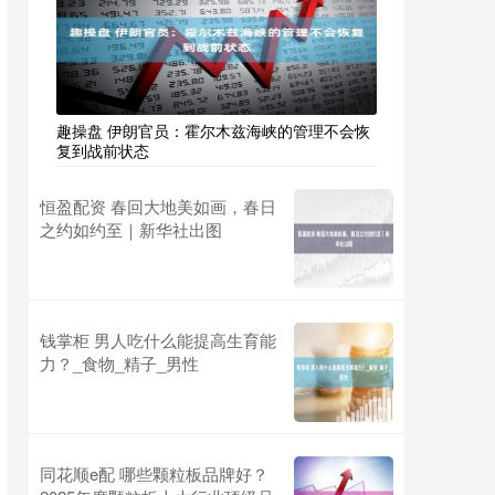
趣操盘 伊朗官员：霍尔木兹海峡的管理不会恢
复到战前状态
恒盈配资 春回大地美如画，春日
之约如约至｜新华社出图
钱掌柜 男人吃什么能提高生育能
力？_食物_精子_男性
同花顺e配 哪些颗粒板品牌好？