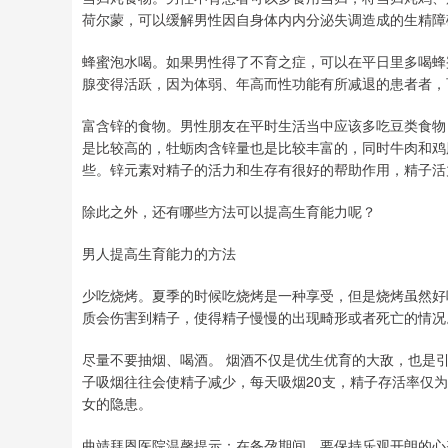
荷尔蒙，可以缓解男性因自身体内内分泌失调造成的生精障
蜂蜜泡水喝。如果男性得了不育之症，可以在平日里多喝蜂
腺变得活跃，因为体弱、年高而性功能有所减退的患者者，
富含锌的食物。男性朋友在平时生活当中应该多吃豆类食物
是比较高的，牡蛎肉含锌量也是比较丰富的，同时牛肉和鸡
些。锌元素对精子的活力和生存有很好的帮助作用，精子活
除此之外，还有哪些方法可以提高生育能力呢？
男人提高生育能力的方法
少吃烧烤。夏季的时候吃烧烤是一种享受，但是烧烤虽然好
质会伤害到精子，使得精子慢慢的出现畸形或者死亡的情况
尽量不要抽烟、喝酒。 烟酒不仅是优生优育的大敌，也是
子吸烟往往会使精子减少，每天吸烟20支，精子存活率仅
女的隐患。
曲靖拜恩医院温馨提示：在备孕期间，要保持乐观开朗的心