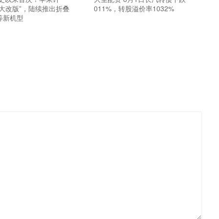
大改版”，陆续推出折叠
011%，转股溢价率1032%
等新机型