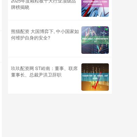
2025年度颗粒板十大行业顶级品
牌榜揭晓
熊猫配资 大国博弈下, 中小国家如
何维护自身的安全?
玖玖配资网 ST岭南：董事、联席
董事长、总裁尹洪卫辞职