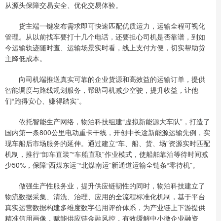
从源头保障交易安全、优化交易体验。
货主端一键发布需求即可快速匹配优质运力，运输全程可视化
管理。从以前找车要打十几个电话，还要担心司机是否靠谱，到如
今运输轨迹随时查、运输场景实时看，线上支付方便，切实帮助货
主降低成本。
向司机端推送真实可靠的企业货源和高效益的运输订单，提供
智能调度与路线规划服务，帮助司机减少空驶，提升收益，让他
们“跑得安心、赚得踏实”。
依托智能生产网络，物泊科技组建“虚拟新能源大车队”，打造了
国内第一条800公里电动重卡干线，开创中长途新能源运输先例，实
现车船后市场服务的延伸。通过建立“车、船、货、场”资源实时匹配
机制，推行“卸车直装”“车船直取”作业模式，使船舶靠泊等待时间减
少50%，保障“西煤东运”“北煤南运”新通道运输全链条“零待机”。
做强生产性服务业，提升供应链韧性的同时，物泊科技建立了
物流数据采集、清洗、治理、应用的全流程标准化机制，基于平台
真实运营数据构建多维度数字信用评价体系，为产业链上下游提供
精准信用画像，赋能供应链金融风控，有效缓解中小微企业融资