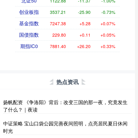
北证50
1122.88
-11.37
-1.00%
创业板指
3537.21
-25.90
-0.73%
基金指数
7247.38
+5.28
+0.07%
国债指数
229.80
+0.11
+0.05%
期指IC0
7881.40
+26.20
+0.33%
热点资讯
扬帆配资 《争洛阳》背后：改变三国的那一夜，究竟发生
了什么？｜夜读
中证策略 宝山口袋公园完善夜间照明，点亮居民夏日休闲
时光