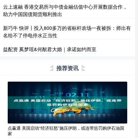
云上速融 香港交易所与中债金融估值中心开展数据合作，
助力中国国债期货顺利推出
新巧牛 快评丨投入800多万的省标杆农场一夜被拆：师出有
名给不了停电停水正当性
益配资 奚梦瑶&何猷君大婚｜承诺如约而至
推荐资讯
点赢通 美国启动“经济狂怒”施压伊朗，或连带惩罚购伊石油国
家