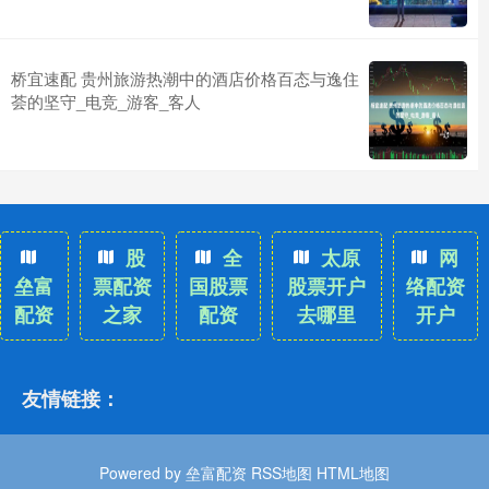
桥宜速配 贵州旅游热潮中的酒店价格百态与逸住
荟的坚守_电竞_游客_客人
股
全
太原
网
垒富
票配资
国股票
股票开户
络配资
配资
之家
配资
去哪里
开户
友情链接：
Powered by
垒富配资
RSS地图
HTML地图