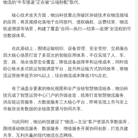
物流的“牛车慢递”正在被“云端秒配”取代。
核心技术攻关方面，物泊科技重点突破区块链技术在物流领域
的应用，将其规模化落地于合同签约、债权确权、运费结算、物流
轨迹溯源等场景，构建了覆盖“合同—执行—结算—追溯”全流程的可
信数据体系。
在此基础上，围绕运输组织、设备管理、安全管控、交易撮合
四大核心场景打造了多层次的智能应用体系，不仅实现了人、车、
货、路、场全场景安全覆盖，降低设备故障率和运维成本，同时借
助公铁水多式联运智能调度平台，提升跨运输方式协同效率，将物
流运营效率提升30%以上，综合物流成本降低15%左右。
有了涵盖全要素的物化视图和全产业链智慧物流链条，物泊科
技完成了智慧运营中心门户的升级改造，统筹打造智慧物流服务、
供应链运营服务、大数据服务三大核心平台，即将实现上市与非上
市板块业务数据的全链路贯通与协同共享。
与此同时，物泊科技建设了“物流—主业”客户资源共享数据库，
围绕基础物流服务、数据服务、增值服务开展协同创新，打造共建
共享、互利共赢的现代物流生态网络。