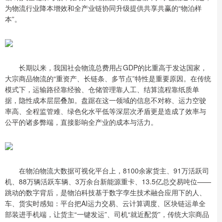
为物流行业降本增效和全产业链协同升级提供共享共赢的“物泊样
本”。
长期以来，我国社会物流总费用占GDP的比重高于发达国家，
大宗商品物流的“重资产、长链条、多节点”特性是重要原因。在传统
模式下，运输路径靠经验、仓储管理靠人工、结算流程靠纸质单
据，隐性成本层层叠加。盘踞在这一领域的信息不对称、运力空驶
率高、全程监管难、绿色化水平低等深层次矛盾更是造成了效率与
公平的诸多弊端，直接影响全产业的成本与活力。
在物泊物流大数据可视化平台上，8100余家货主、91万活跃司
机、88万辆活跃车辆、3万余台新能源重卡、13.5亿总交易吨位——
跳动的数字背后，是物泊科技基于数字孪生技术融合应用下的人、
车、货实时感知：平台把AI运力交易、云计算调度、区块链运单全
部装进手机端，让货主“一键发运”、司机“就近配货”，传统大宗商品