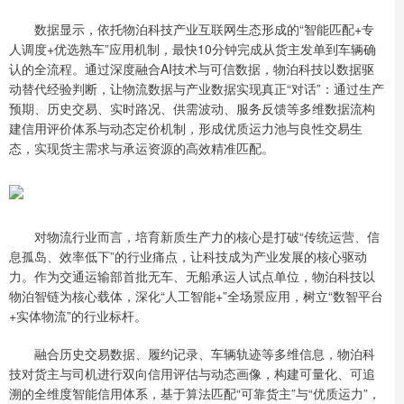
数据显示，依托物泊科技产业互联网生态形成的“智能匹配+专
人调度+优选熟车”应用机制，最快10分钟完成从货主发单到车辆确
认的全流程。通过深度融合AI技术与可信数据，物泊科技以数据驱
动替代经验判断，让物流数据与产业数据实现真正“对话”：通过生产
预期、历史交易、实时路况、供需波动、服务反馈等多维数据流构
建信用评价体系与动态定价机制，形成优质运力池与良性交易生
态，实现货主需求与承运资源的高效精准匹配。
对物流行业而言，培育新质生产力的核心是打破“传统运营、信
息孤岛、效率低下”的行业痛点，让科技成为产业发展的核心驱动
力。作为交通运输部首批无车、无船承运人试点单位，物泊科技以
物泊智链为核心载体，深化“人工智能+”全场景应用，树立“数智平台
+实体物流”的行业标杆。
融合历史交易数据、履约记录、车辆轨迹等多维信息，物泊科
技对货主与司机进行双向信用评估与动态画像，构建可量化、可追
溯的全维度智能信用体系，基于算法匹配“可靠货主”与“优质运力”，