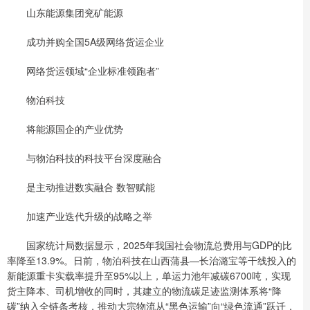
山东能源集团兖矿能源
成功并购全国5A级网络货运企业
网络货运领域“企业标准领跑者”
物泊科技
将能源国企的产业优势
与物泊科技的科技平台深度融合
是主动推进数实融合 数智赋能
加速产业迭代升级的战略之举
国家统计局数据显示，2025年我国社会物流总费用与GDP的比
率降至13.9%。日前，物泊科技在山西蒲县—长治潞宝等干线投入的
新能源重卡实载率提升至95%以上，单运力池年减碳6700吨，实现
货主降本、司机增收的同时，其建立的物流碳足迹监测体系将“降
碳”纳入全链条考核，推动大宗物流从“黑色运输”向“绿色流通”跃迁，