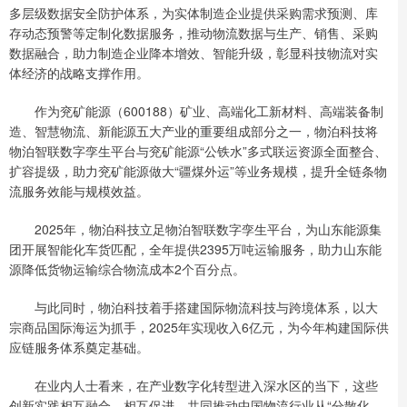
多层级数据安全防护体系，为实体制造企业提供采购需求预测、库
存动态预警等定制化数据服务，推动物流数据与生产、销售、采购
数据融合，助力制造企业降本增效、智能升级，彰显科技物流对实
体经济的战略支撑作用。
作为兖矿能源（600188）矿业、高端化工新材料、高端装备制
造、智慧物流、新能源五大产业的重要组成部分之一，物泊科技将
物泊智联数字孪生平台与兖矿能源“公铁水”多式联运资源全面整合、
扩容提级，助力兖矿能源做大“疆煤外运”等业务规模，提升全链条物
流服务效能与规模效益。
2025年，物泊科技立足物泊智联数字孪生平台，为山东能源集
团开展智能化车货匹配，全年提供2395万吨运输服务，助力山东能
源降低货物运输综合物流成本2个百分点。
与此同时，物泊科技着手搭建国际物流科技与跨境体系，以大
宗商品国际海运为抓手，2025年实现收入6亿元，为今年构建国际供
应链服务体系奠定基础。
在业内人士看来，在产业数字化转型进入深水区的当下，这些
创新实践相互融合、相互促进，共同推动中国物流行业从“分散化、