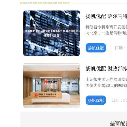
特朗普专机刚离开安德
向北京，一边是号称“地
扬帆优配
日期：0
上证报中国证券网讯据
国债为期限28天的贴现
扬帆优配
日期：03
垒富配