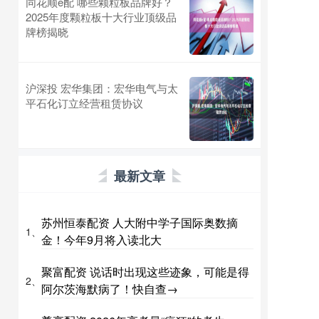
同花顺e配 哪些颗粒板品牌好？
2025年度颗粒板十大行业顶级品
牌榜揭晓
沪深投 宏华集团：宏华电气与太
平石化订立经营租赁协议
最新文章
苏州恒泰配资 人大附中学子国际奥数摘
1、
金！今年9月将入读北大
聚富配资 说话时出现这些迹象，可能是得
2、
阿尔茨海默病了！快自查→