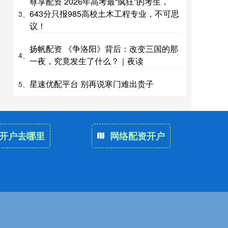
尊享配资 2026年高考最“疯狂”的考生，
643分只报985高校土木工程专业，不可思
3、
议！
扬帆配资 《争洛阳》背后：改变三国的那
4、
一夜，究竟发生了什么？｜夜读
星速优配平台 别再说寒门难出贵子
5、
开户去哪里
网络配资开户