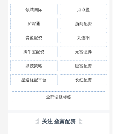
领域国际
点点盈
泸深通
浙商配资
贵盈配资
九连阳
擒牛宝配资
元富证券
鼎茂策略
巨富配资
星速优配平台
长红配资
全部话题标签
关注 垒富配资