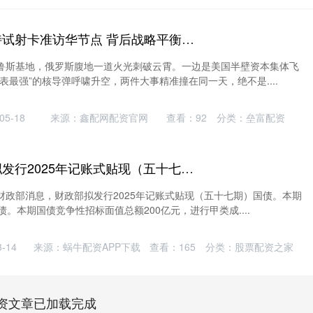
扬帆优配 萨尔马特试射卡准访华节点 背后战略平衡藏着大文章
鲁斯基地，俄罗斯腹地一道火光刺破云霄。一边是美国半壁资本集体飞
表最强”的核导弹呼啸升空，两件大事精准撞在同一天，绝不是....
5-18
来源：鑫配网配资官网
查看：
92
分类：
垒富配资
扬帆优配 财政部拟发行2025年记账式贴现（五十七期）国债
财政部消息，财政部拟发行2025年记账式贴现（五十七期）国债。本期
债。本期国债竞争性招标面值总额200亿元，进行甲类成....
-14
来源：蜗牛配资APP下载
查看：
165
分类：
股票配资之家
资文章已加载完成