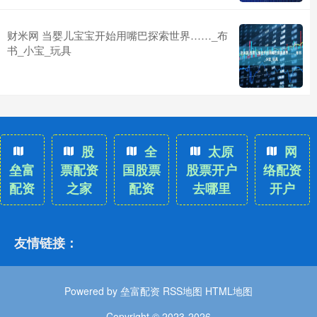
财米网 当婴儿宝宝开始用嘴巴探索世界……_布
书_小宝_玩具
股
全
太原
网
垒富
票配资
国股票
股票开户
络配资
配资
之家
配资
去哪里
开户
友情链接：
Powered by
垒富配资
RSS地图
HTML地图
Copyright
© 2023-2026