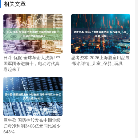
相关文章
日斗-优配 全球车企大洗牌! 中
思考资本 2026上海婴童用品展
国军团杀进前十，电动时代真
·报名详情_儿童_孕婴_玩具
卷起来了
巨牛盈 国药控股发布中期业绩
归母净利润3466亿元同比减少
643%