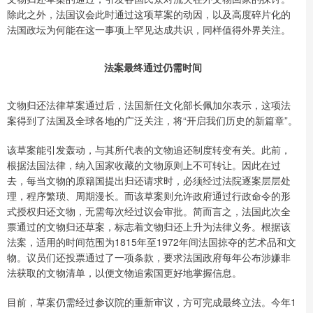
除此之外，法国议会此时通过这项草案的动因，以及高度碎片化的
法国政坛为何能在这一事项上罕见达成共识，同样值得外界关注。
法案最终通过仍需时间
文物归还法律草案通过后，法国新任文化部长佩加尔表示，这项法
案得到了法国及全球各地的广泛关注，将“开启我们历史的新篇章”。
该草案能引发轰动，与其所代表的文物追还制度转变有关。此前，
根据法国法律，纳入国家收藏的文物原则上不可转让。因此在过
去，每当文物的原籍国提出归还请求时，必须经过法院逐案层层处
理，程序繁琐、周期漫长。而该草案则允许政府通过行政命令的形
式授权归还文物，无需每次经过议会审批。简而言之，法国此次全
票通过的文物归还草案，标志着文物归还上升为法律义务。根据该
法案，适用的时间范围为1815年至1972年间法国掠夺的艺术品和文
物。议员们还投票通过了一项条款，要求法国政府每年公布涉嫌非
法获取的文物清单，以便文物追索国更好地掌握信息。
目前，草案仍需经过参议院的重新审议，方可完成最终立法。今年1