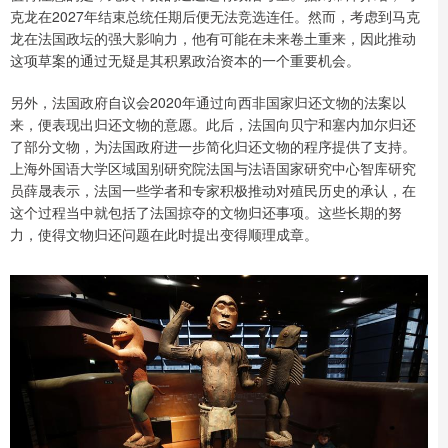
克龙在2027年结束总统任期后便无法竞选连任。然而，考虑到马克
龙在法国政坛的强大影响力，他有可能在未来卷土重来，因此推动
这项草案的通过无疑是其积累政治资本的一个重要机会。
另外，法国政府自议会2020年通过向西非国家归还文物的法案以
来，便表现出归还文物的意愿。此后，法国向贝宁和塞内加尔归还
了部分文物，为法国政府进一步简化归还文物的程序提供了支持。
上海外国语大学区域国别研究院法国与法语国家研究中心智库研究
员薛晟表示，法国一些学者和专家积极推动对殖民历史的承认，在
这个过程当中就包括了法国掠夺的文物归还事项。这些长期的努
力，使得文物归还问题在此时提出变得顺理成章。