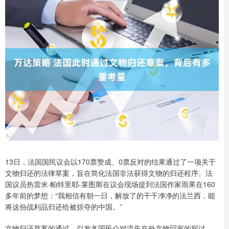
13日，法国国民议会以170票赞成、0票反对的结果通过了一项关于
文物归还的法律草案，旨在简化法国非法获得文物的归还程序。法
国议员热雷米·帕特里耶-莱图斯在议会现场提到法国作家雨果在160
多年前的梦想：“我相信有朝一日，解放了的干干净净的法兰西，能
将这份战利品归还给被掠夺的中国。”
文物归还草案的通过，引发各国民众对流失在外文物回家的探讨。