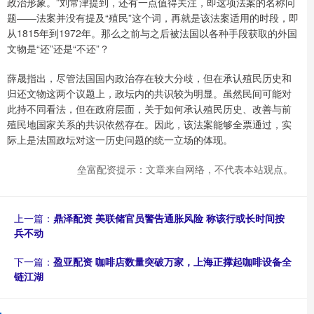
政治形象。”刘常津提到，还有一点值得关注，即这项法案的名称问
题——法案并没有提及“殖民”这个词，再就是该法案适用的时段，即
从1815年到1972年。那么之前与之后被法国以各种手段获取的外国
文物是“还”还是“不还”？
薛晟指出，尽管法国国内政治存在较大分歧，但在承认殖民历史和
归还文物这两个议题上，政坛内的共识较为明显。虽然民间可能对
此持不同看法，但在政府层面，关于如何承认殖民历史、改善与前
殖民地国家关系的共识依然存在。因此，该法案能够全票通过，实
际上是法国政坛对这一历史问题的统一立场的体现。
垒富配资提示：文章来自网络，不代表本站观点。
上一篇：
鼎泽配资 美联储官员警告通胀风险 称该行或长时间按
兵不动
下一篇：
盈亚配资 咖啡店数量突破万家，上海正撑起咖啡设备全
链江湖