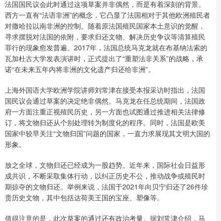
法国国民议会此时通过这项草案并非偶然，而是有着深刻的背景。
西方一直有“法语非洲”的概念，它凸显了法国相对于其他欧洲殖民者
对撒哈拉以南非洲的控制。随着原法国殖民国家本土意识的觉醒，
寻求摆脱对法国的依附，要求归还文物、解决历史争议等清算殖民
罪行的现象愈发普遍。2017年，法国总统马克龙就在布基纳法索的
瓦加杜古大学发表演讲时，正式提出了“重塑法非关系”的战略，承
诺“在未来五年内将非洲的文化遗产归还给非洲”。
上海外国语大学欧洲学院讲师刘常津在接受本报采访时指出，法国
国民议会通过草案的决定绝非偶然。马克龙在任总统期间，法国政
府一方面注重正视殖民历史，另一方面也试图通过推进相关法律修
订，将文物归还从个别处理转为制度化的程序。同时，法国是欧美
国家中较早关注“文物归国”问题的国家，一直力求展现其文明大国的
形象。
放之全球，文物归还已经成为一股趋势。近年来，国际社会日益形
成共识，不断采取集体行动，以纠正历史不公，推动战争或殖民时
期掠夺的文物归还。举例来说，法国于2021年向贝宁归还了26件珍
贵历史文物，其中包括达荷美王国的宝座、塑像等。
值得注意的是，此次草案的通过还有政治考量。据刘常津介绍，马