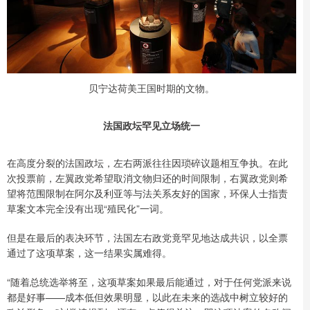
贝宁达荷美王国时期的文物。
法国政坛罕见立场统一
在高度分裂的法国政坛，左右两派往往因琐碎议题相互争执。在此
次投票前，左翼政党希望取消文物归还的时间限制，右翼政党则希
望将范围限制在阿尔及利亚等与法关系友好的国家，环保人士指责
草案文本完全没有出现“殖民化”一词。
但是在最后的表决环节，法国左右政党竟罕见地达成共识，以全票
通过了这项草案，这一结果实属难得。
“随着总统选举将至，这项草案如果最后能通过，对于任何党派来说
都是好事——成本低但效果明显，以此在未来的选战中树立较好的