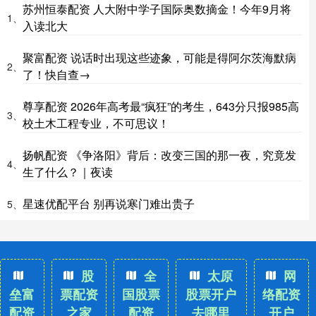
苏州恒泰配资 人大附中学子国际奥数摘金！今年9月将
1、
入读北大
聚富配资 说话时出现这些迹象，可能是得阿尔茨海默病
2、
了！快自查→
尊享配资 2026年高考最“疯狂”的考生，643分只报985高
3、
校土木工程专业，不可思议！
扬帆配资 《争洛阳》背后：改变三国的那一夜，究竟发
4、
生了什么？｜夜读
星速优配平台 别再说寒门难出贵子
5、
股
全
太原
网
垒富
票配资
国股票
股票开户
络配资
配资
之家
配资
去哪里
开户