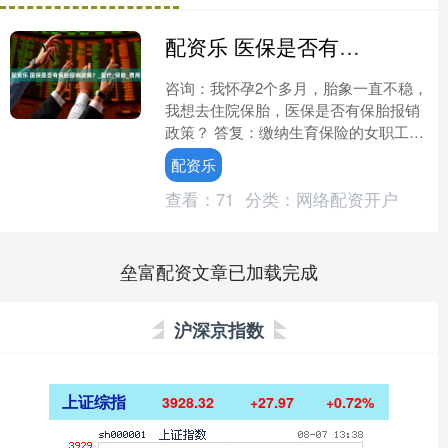
配资乐 医保是否有保胎报销政策？_医疗_保险_费用
咨询：我怀孕2个多月，胎象一直不稳，
我想去住院保胎，医保是否有保胎报销
政策？ 答复：缴纳生育保险的女职工住
院分娩时发生的符合我市基本医疗保
配资乐
险、工伤保险、生育保险....
查看：
71
分类：
网络配资开户
垒富配资文章已加载完成
沪深京指数
上证综指
3928.32
+27.97
+0.72%