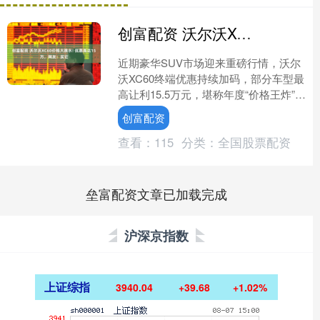
创富配资 沃尔沃XC60价格大跳水! 优惠高达15万，网友：买它
近期豪华SUV市场迎来重磅行情，沃尔
沃XC60终端优惠持续加码，部分车型最
高让利15.5万元，堪称年度“价格王炸”。
曾经指导价近40万的豪华中型SUV，如
创富配资
今入门....
查看：
115
分类：
全国股票配资
垒富配资文章已加载完成
沪深京指数
上证综指
3940.04
+39.68
+1.02%