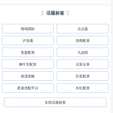
话题标签
领域国际
点点盈
泸深通
浙商配资
贵盈配资
九连阳
擒牛宝配资
元富证券
鼎茂策略
巨富配资
星速优配平台
长红配资
全部话题标签