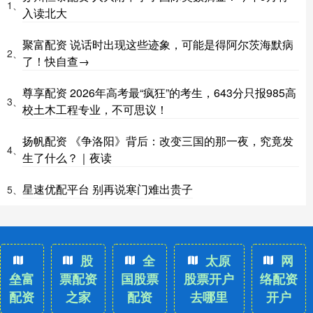
1、
入读北大
聚富配资 说话时出现这些迹象，可能是得阿尔茨海默病
2、
了！快自查→
尊享配资 2026年高考最“疯狂”的考生，643分只报985高
3、
校土木工程专业，不可思议！
扬帆配资 《争洛阳》背后：改变三国的那一夜，究竟发
4、
生了什么？｜夜读
星速优配平台 别再说寒门难出贵子
5、
股
全
太原
网
垒富
票配资
国股票
股票开户
络配资
配资
之家
配资
去哪里
开户