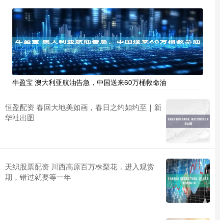
牛盈宝 澳大利亚航油告急，中国送来60万桶救命油
恒盈配资 春回大地美如画，春日之约如约至｜新
华社出图
天织股票配资 川西高原百万株梨花，进入观赏
期，错过就要等一年