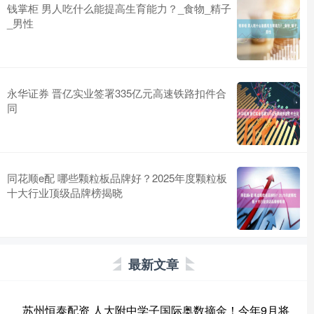
钱掌柜 男人吃什么能提高生育能力？_食物_精子
_男性
永华证券 晋亿实业签署335亿元高速铁路扣件合
同
同花顺e配 哪些颗粒板品牌好？2025年度颗粒板
十大行业顶级品牌榜揭晓
最新文章
苏州恒泰配资 人大附中学子国际奥数摘金！今年9月将