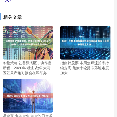
相关文章
华盈策略 芒香飘湾区，协作启
指南针股票 本周焦煤流拍率持
新程！2026年“壮山农鲜”大湾
续走高 焦炭十轮提涨落地难度
区芒果产销对接会在深举办
加大
易速宝 鬼谷金生 黄金昨日空很