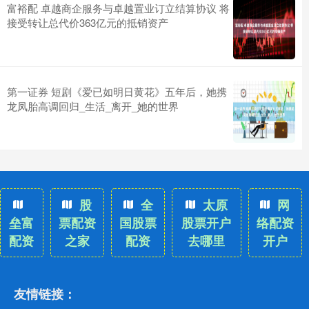
富裕配 卓越商企服务与卓越置业订立结算协议 将
接受转让总代价363亿元的抵销资产
第一证券 短剧《爱已如明日黄花》五年后，她携
龙凤胎高调回归_生活_离开_她的世界
股
全
太原
网
垒富
票配资
国股票
股票开户
络配资
配资
之家
配资
去哪里
开户
友情链接：