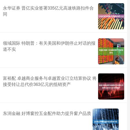
永华证券 晋亿实业签署335亿元高速铁路扣件合
同
领域国际 特朗普：有关美国和伊朗停止对话的报
道不实
富裕配 卓越商企服务与卓越置业订立结算协议 将
接受转让总代价363亿元的抵销资产
东润金融 好博窗控五金配件助力提升窗户品质