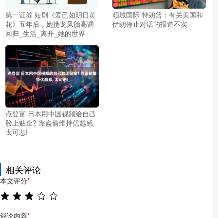
第一证券 短剧《爱已如明日黄
领域国际 特朗普：有关美国和
花》五年后，她携龙凤胎高调
伊朗停止对话的报道不实
回归_生活_离开_她的世界
点登富 日本用中国视频给自己
脸上贴金? 靠盗偷维持优越感,
太可悲!
相关评论
本文评分
*
评论内容
*