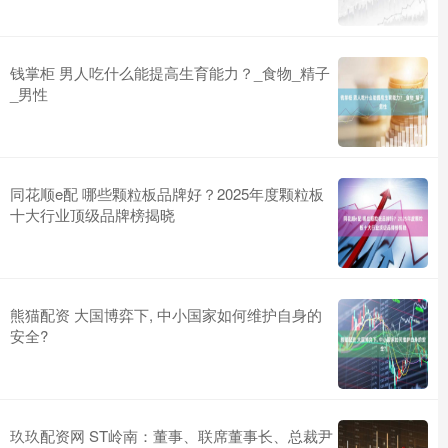
钱掌柜 男人吃什么能提高生育能力？_食物_精子
_男性
同花顺e配 哪些颗粒板品牌好？2025年度颗粒板
十大行业顶级品牌榜揭晓
熊猫配资 大国博弈下, 中小国家如何维护自身的
安全?
玖玖配资网 ST岭南：董事、联席董事长、总裁尹