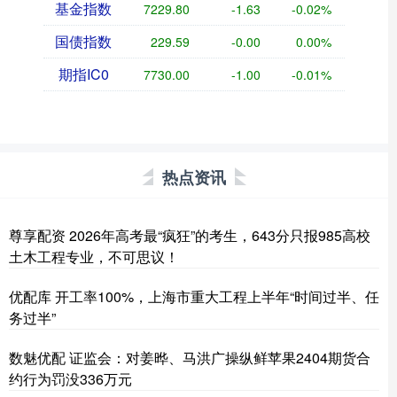
基金指数
7229.80
-1.63
-0.02%
国债指数
229.59
-0.00
0.00%
期指IC0
7730.00
-1.00
-0.01%
热点资讯
尊享配资 2026年高考最“疯狂”的考生，643分只报985高校
土木工程专业，不可思议！
优配库 开工率100%，上海市重大工程上半年“时间过半、任
务过半”
数魅优配 证监会：对姜晔、马洪广操纵鲜苹果2404期货合
约行为罚没336万元