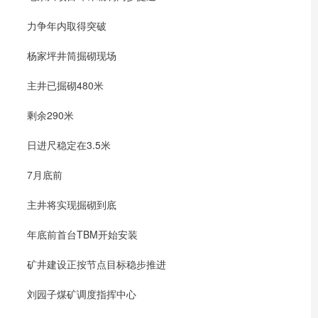
力争年内取得突破
杨家坪井筒掘砌现场
主井已掘砌480米
剩余290米
日进尺稳定在3.5米
7月底前
主井将实现掘砌到底
年底前首台TBM开始安装
矿井建设正按节点目标稳步推进
刘园子煤矿调度指挥中心