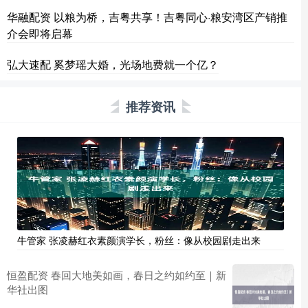
华融配资 以粮为桥，吉粤共享！吉粤同心·粮安湾区产销推
介会即将启幕
弘大速配 奚梦瑶大婚，光场地费就一个亿？
推荐资讯
牛管家 张凌赫红衣素颜演学长，粉丝：像从校园剧走出来
恒盈配资 春回大地美如画，春日之约如约至｜新
华社出图