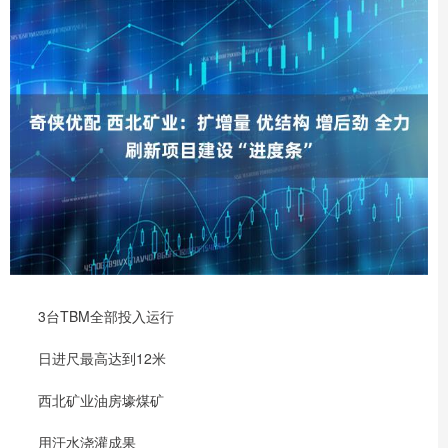
3台TBM全部投入运行
日进尺最高达到12米
西北矿业油房壕煤矿
用汗水浇灌成果