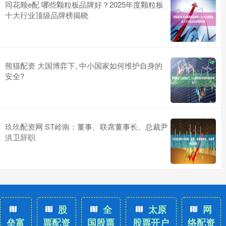
同花顺e配 哪些颗粒板品牌好？2025年度颗粒板
十大行业顶级品牌榜揭晓
熊猫配资 大国博弈下, 中小国家如何维护自身的
安全?
玖玖配资网 ST岭南：董事、联席董事长、总裁尹
洪卫辞职
股
全
太原
网
垒富
票配资
国股票
股票开户
络配资