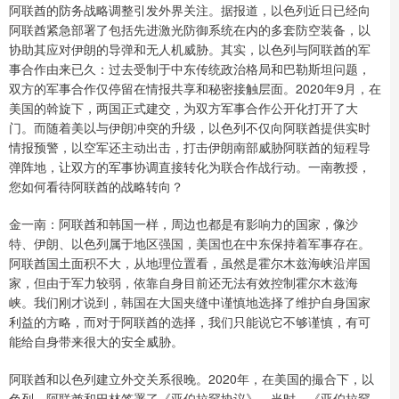
阿联酋的防务战略调整引发外界关注。据报道，以色列近日已经向
阿联酋紧急部署了包括先进激光防御系统在内的多套防空装备，以
协助其应对伊朗的导弹和无人机威胁。其实，以色列与阿联酋的军
事合作由来已久：过去受制于中东传统政治格局和巴勒斯坦问题，
双方的军事合作仅停留在情报共享和秘密接触层面。2020年9月，在
美国的斡旋下，两国正式建交，为双方军事合作公开化打开了大
门。而随着美以与伊朗冲突的升级，以色列不仅向阿联酋提供实时
情报预警，以空军还主动出击，打击伊朗南部威胁阿联酋的短程导
弹阵地，让双方的军事协调直接转化为联合作战行动。一南教授，
您如何看待阿联酋的战略转向？
金一南：阿联酋和韩国一样，周边也都是有影响力的国家，像沙
特、伊朗、以色列属于地区强国，美国也在中东保持着军事存在。
阿联酋国土面积不大，从地理位置看，虽然是霍尔木兹海峡沿岸国
家，但由于军力较弱，依靠自身目前还无法有效控制霍尔木兹海
峡。我们刚才说到，韩国在大国夹缝中谨慎地选择了维护自身国家
利益的方略，而对于阿联酋的选择，我们只能说它不够谨慎，有可
能给自身带来很大的安全威胁。
阿联酋和以色列建立外交关系很晚。2020年，在美国的撮合下，以
色列、阿联酋和巴林签署了《亚伯拉罕协议》。当时，《亚伯拉罕