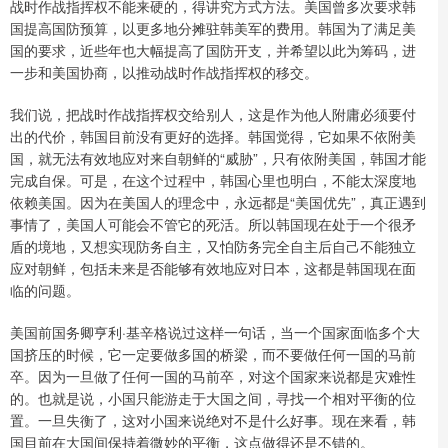
战时作战指挥权不能来硬的，得讲究方式方法。美国曾多次要求韩
国提高国防预算，以更多地分摊驻韩美军的费用。韩国为了满足美
国的要求，近些年也大幅提高了国防开支，并希望以此为筹码，进
一步和美国协商，以推动战时作战指挥权的移交。
我们说，把战时作战指挥权交给别人，这是作为他人附庸必须要付
出的代价，韩国目前没有更好的选择。韩国觉得，它如果不依附美
国，就无法有效地应对来自朝鲜的“威胁”，只有依附美国，韩国才能
完成自保。可是，在这个过程中，韩国心里也明白，不能太深度地
依赖美国。因为在美国人的理念中，永远都是“美国优先”，真正遇到
事情了，美国人可能会不管它的死活。所以韩国现在处于一个很矛
盾的境地，又想实现防务自主，又怕防务完全自主后自己不能独立
应对朝鲜，包括未来是否能够有效地应对日本，这都是韩国现在面
临的问题。
美国前国务卿亨利·基辛格说过这样一句话，当一个国家面临多个大
国挤压的时候，它一定要做多国的桥梁，而不要做任何一国的马前
卒。因为一旦做了任何一国的马前卒，对这个国家来说都是灾难性
的。也就是说，小国只能游走于大国之间，寻找一个相对平衡的位
置。一旦失衡了，这对小国来说绝对不是什么好事。现在来看，韩
国目前在大国间保持着微妙的平衡，这点做得还是不错的。