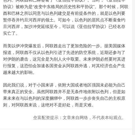
协议》被称为是“改变中东格局的历史性和平协议”。那个时候，阿联
酋和巴林之所以同意与以色列建交是有前提条件的，就是以色列要
暂停吞并约旦河西岸的领土。可如今，以色列的居民点不断蚕食约
旦河西岸，加沙冲突延续至今，可以说《亚伯拉罕协议》已经名存
实亡了。
而美以伊冲突爆发后，阿联酋走出了更加危险的一步。据美国媒体
报道，阿联酋不仅从以色列引进了先进的防空系统，近期还参与了
对伊朗的袭击，这完全是为别人火中取栗。未来伊朗必然要对其进
行报复，这恐怕会加速各国资金从阿联酋外逃，对其经济也会产生
越来越大的影响。
因此我们说，对于小国来讲，依附大国或者地区强国未必能为自己
带来真正的安全。虽然阿联酋并不是无条件地依附以色列，但是如
果未来在与以色列的深度捆绑中，阿联酋一步步丧失自己的主权原
则，对阿联酋来说，这绝对不是好处，而是灾难。
垒富配资提示：文章来自网络，不代表本站观点。