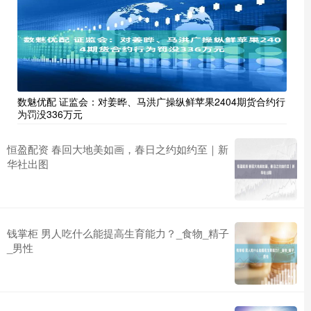
数魅优配 证监会：对姜晔、马洪广操纵鲜苹果2404期货合约行
为罚没336万元
恒盈配资 春回大地美如画，春日之约如约至｜新
华社出图
钱掌柜 男人吃什么能提高生育能力？_食物_精子
_男性