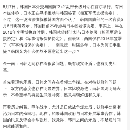
5月7日，韩国日本外交与国防“2+2”副部长级对话在首尔举行。有日
本媒体称，日本正在寻求推动与韩国签署《相互军需支援协定》。
不过，这一说法很快就被韩国方面否认了，韩国国防部的一名官员5
月8日明确表示，韩国目前不考虑与日本签署该协定。事实上，早在
2012年李明博执政时期，韩国就曾经计划与日本签署《相互军需支
援协定》和《军事情报保护协定》。但最终，两国仅在2016年签署
了《军事情报保护协定》。一南教授，时隔多年，日本为何旧事重
提？韩国又为什么仍然不愿意迈出这一步？
金一南：日韩之间存在着很多问题，既有现实矛盾，也有历史纠
葛。
首先看现实矛盾。日韩之间存在着领土争端。在对待朝鲜的问题
上，双方的态度也存在明显差异，日本比较激进，而韩国则明确表
示，不希望半岛再发生武装冲突，愿意与朝鲜缓和关系。
再看历史纠葛。甲午战争，尤其是日俄战争爆发后，朝鲜半岛逐渐
沦为日本的殖民地。现在，如果韩国政府与日本开展军事合作，韩
国的民意反弹会非常强烈。我觉得，韩日之间的矛盾，不是短时间
内就能调和的。