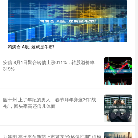
鸿满仓 A股, 这就是牛市!
安信 8月1日聚合转债上涨011%，转股溢价率
319%
园十州 上了年纪的男人，春节拜年穿这3件“战
袍”，回头率高还倍儿体面
九连阳 高水平创新药上市可享“价格保护期” 机构