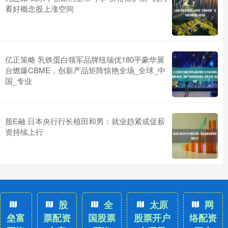
看好概念股上涨空间
亿正策略 乳铁蛋白领军品牌纽瑞优180平豪华展
台燃爆CBME，创新产品矩阵惊艳全场_全球_中
国_专业
股E融 日本央行行长植田和男：就业趋紧或促薪
资持续上行
股
全
太原
网
垒富
票配资
国股票
股票开户
络配资