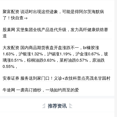
聚富配资 说话时出现这些迹象，可能是得阿尔茨海默病
了！快自查→
股巢网 宾堡集团全线产品迭代升级，发力高纤健康烘焙赛
道
大发配资 国内商品期货夜盘开盘涨跌不一，br橡胶涨
1.63%，沪银涨1.32%，沪锡涨1.19%，沪金涨0.67%，玻
璃涨0.51%，棕榈油跌0.63%，菜籽油跌0.57%，原油跌
0.55%，
安泰证券 服务送到家门口！义诊+农技科普点亮茂名甘园村
牛途网 一袭高订婚纱，一场如约而至的爱
推荐资讯