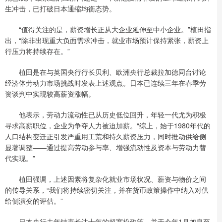
生冲击，已打破日本通缩均衡态势。
“值得关注的是，薪资增长正从大企业延伸至中小企业。”植田指
出，“除非出现重大负面需求冲击，就业市场预计保持紧张，薪资上
行压力将持续存在。”
植田是在与英国央行行长贝利、欧洲央行总裁拉加德同台讨论
经济体劳动力市场挑战时发表上述观点。日本已连续三年在春季劳
资谈判中实现较高薪资涨幅。
他表示，劳动力流动性已从历史低位回升，年轻一代尤为积极
寻求高薪职位，企业为争夺人力被迫加薪。“综上，始于1980年代的
人口结构变迁正引发严重用工荒和持久薪资压力，同时推动供给侧
显著调整——通过提高劳动参与率、增强流动性及资本与劳动力替
代实现。”
植田强调，上述因素将复杂化就业市场状况、薪资与物价之间
的传导关系，“我们将持续密切关注，并在货币政策操作中纳入对供
给侧演变的评估。”
日本央行去年结束长达十年的超宽松政策，并于今年1月加息至