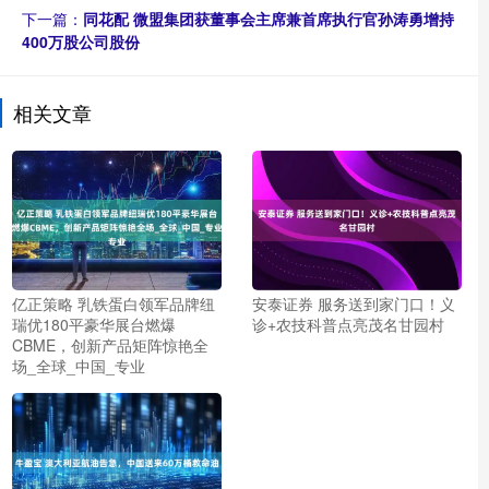
下一篇：
同花配 微盟集团获董事会主席兼首席执行官孙涛勇增持
400万股公司股份
相关文章
亿正策略 乳铁蛋白领军品牌纽
安泰证券 服务送到家门口！义
瑞优180平豪华展台燃爆
诊+农技科普点亮茂名甘园村
CBME，创新产品矩阵惊艳全
场_全球_中国_专业