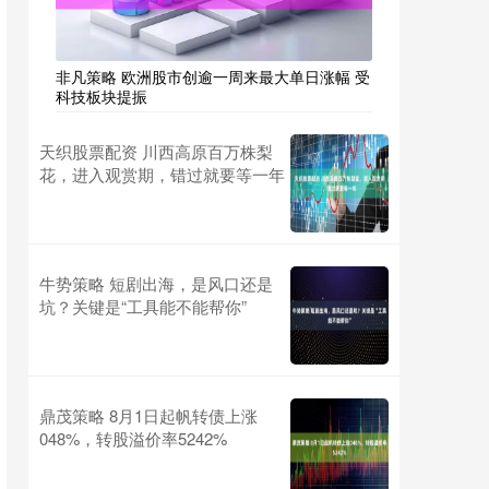
非凡策略 欧洲股市创逾一周来最大单日涨幅 受
科技板块提振
天织股票配资 川西高原百万株梨
花，进入观赏期，错过就要等一年
牛势策略 短剧出海，是风口还是
坑？关键是“工具能不能帮你”
鼎茂策略 8月1日起帆转债上涨
048%，转股溢价率5242%