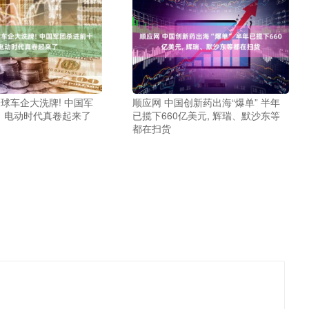
全球车企大洗牌! 中国军
顺应网 中国创新药出海“爆单” 半年
，电动时代真卷起来了
已揽下660亿美元, 辉瑞、默沙东等
都在扫货