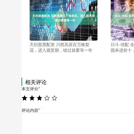
天织股票配资 川西高原百万株梨
日斗-优配 
花，进入观赏期，错过就要等一年
团杀进前十
相关评论
本文评分
*
评论内容
*