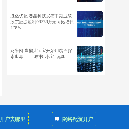
胜亿优配 赛晶科技发布中期业绩
股东应占溢利93773万元同比增长
178%
财米网 当婴儿宝宝开始用嘴巴探
索世界……_布书_小宝_玩具
开户去哪里
网络配资开户