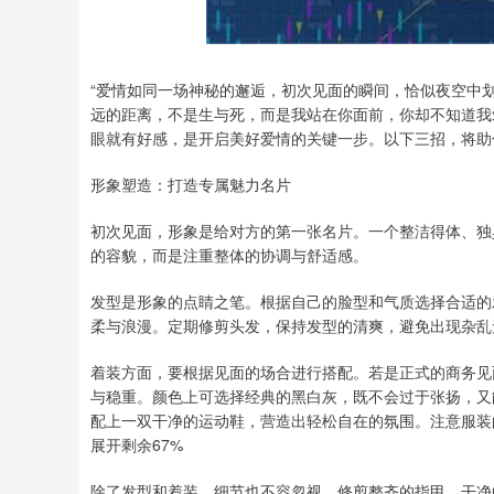
“爱情如同一场神秘的邂逅，初次见面的瞬间，恰似夜空中划
远的距离，不是生与死，而是我站在你面前，你却不知道我
眼就有好感，是开启美好爱情的关键一步。以下三招，将助
形象塑造：打造专属魅力名片
初次见面，形象是给对方的第一张名片。一个整洁得体、独
的容貌，而是注重整体的协调与舒适感。
发型是形象的点睛之笔。根据自己的脸型和气质选择合适的
柔与浪漫。定期修剪头发，保持发型的清爽，避免出现杂乱
着装方面，要根据见面的场合进行搭配。若是正式的商务见
与稳重。颜色上可选择经典的黑白灰，既不会过于张扬，又
配上一双干净的运动鞋，营造出轻松自在的氛围。注意服装
展开剩余67%
除了发型和着装，细节也不容忽视。修剪整齐的指甲、干净