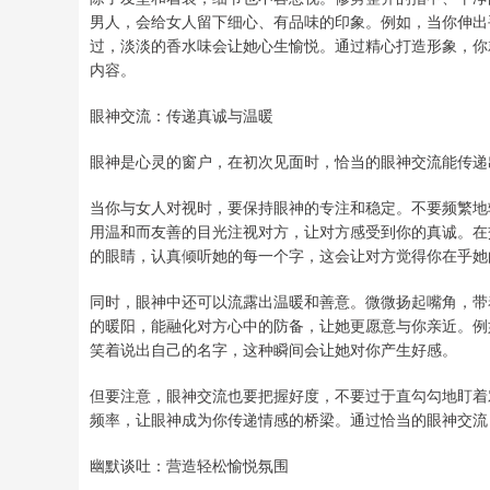
男人，会给女人留下细心、有品味的印象。例如，当你伸出
过，淡淡的香水味会让她心生愉悦。通过精心打造形象，你
内容。
眼神交流：传递真诚与温暖
眼神是心灵的窗户，在初次见面时，恰当的眼神交流能传递
当你与女人对视时，要保持眼神的专注和稳定。不要频繁地
用温和而友善的目光注视对方，让对方感受到你的真诚。在
的眼睛，认真倾听她的每一个字，这会让对方觉得你在乎她
同时，眼神中还可以流露出温暖和善意。微微扬起嘴角，带
的暖阳，能融化对方心中的防备，让她更愿意与你亲近。例
笑着说出自己的名字，这种瞬间会让她对你产生好感。
但要注意，眼神交流也要把握好度，不要过于直勾勾地盯着
频率，让眼神成为你传递情感的桥梁。通过恰当的眼神交流
幽默谈吐：营造轻松愉悦氛围