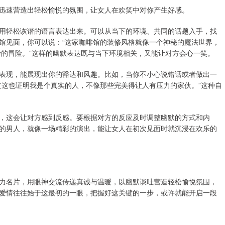
迅速营造出轻松愉悦的氛围，让女人在欢笑中对你产生好感。
用轻松诙谐的语言表达出来。可以从当下的环境、共同的话题入手，找
馆见面，你可以说：“这家咖啡馆的装修风格就像一个神秘的魔法世界，
妙的冒险。”这样的幽默表达既与当下环境相关，又能让对方会心一笑。
表现，能展现出你的豁达和风趣。比如，当你不小心说错话或者做出一
过这也证明我是个真实的人，不像那些完美得让人有压力的家伙。”这种自
，这会让对方感到反感。要根据对方的反应及时调整幽默的方式和内
的男人，就像一场精彩的演出，能让女人在初次见面时就沉浸在欢乐的
力名片，用眼神交流传递真诚与温暖，以幽默谈吐营造轻松愉悦氛围，
爱情往往始于这最初的一眼，把握好这关键的一步，或许就能开启一段