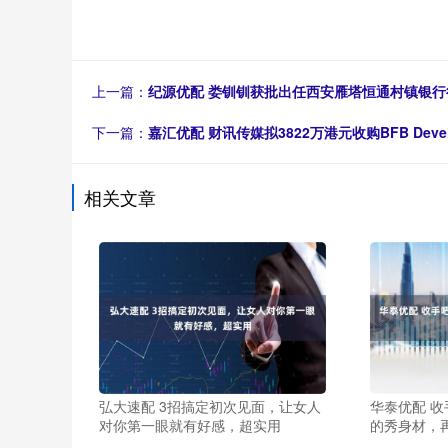
上一篇：
纪源优配 娄钏钏获批出任西安雁塔恒通村镇银行
下一篇：
嘉汇优配 财讯传媒拟3822万港元收购BFB Develo
相关文章
弘大速配 3招搞定初次见面，让女人
华泰优配 
对你第一眼就有好感，超实用
的秀身材，