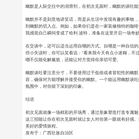
幽默是人际交往中的润滑剂，在初次见面时，幽默的谈吐能
幽默并不是刻意地讲笑话，而是从生活中发现有趣的事物，
到幽默的切入点。例如，如果你们是在一家装修独特的咖啡
我感觉自己瞬间变成了哈利·波特，准备在这里开启一场奇
在交谈中，还可以适当运用自嘲的方式。自嘲是一种自信的
些小失误时，你可以笑着说：“看来我今天有点小迷糊，不
嘲不仅能化解尴尬，还能让对方觉得你亲切可爱。
幽默谈吐要注意分寸，不要使用过于低俗或者冒犯性的幽默
容，确保对方能理解并接受你的幽默。一个能运用幽默谈吐
氛围中，对你留下深刻的印象。
结语
初次见面就像一场精彩的开场秀，通过形象塑造打造专属魅
这三招能让你在初次见面时就让女人对你第一眼就有好感。
美好的爱情旅程。
发布于：广西壮族自治区