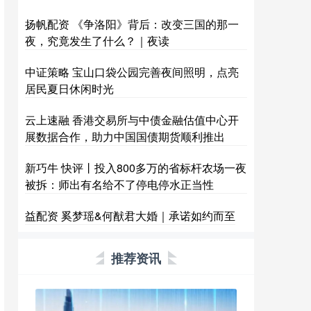
扬帆配资 《争洛阳》背后：改变三国的那一
夜，究竟发生了什么？｜夜读
中证策略 宝山口袋公园完善夜间照明，点亮
居民夏日休闲时光
云上速融 香港交易所与中债金融估值中心开
展数据合作，助力中国国债期货顺利推出
新巧牛 快评丨投入800多万的省标杆农场一夜
被拆：师出有名给不了停电停水正当性
益配资 奚梦瑶&何猷君大婚｜承诺如约而至
推荐资讯