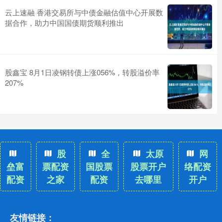
云上速融 香港交易所与中债金融估值中心开展数
据合作，助力中国国债期货顺利推出
股鑫宝 8月1日凌钢转债上涨056%，转股溢价率
207%
股
全
太原
网
垒富
票配资
国股票
股票开户
络配资
配资
之家
配资
去哪里
开户
友情链接：