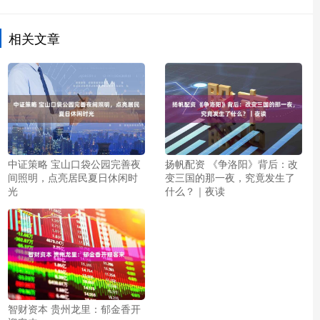
相关文章
中证策略 宝山口袋公园完善夜
扬帆配资 《争洛阳》背后：改
间照明，点亮居民夏日休闲时
变三国的那一夜，究竟发生了
光
什么？｜夜读
智财资本 贵州龙里：郁金香开